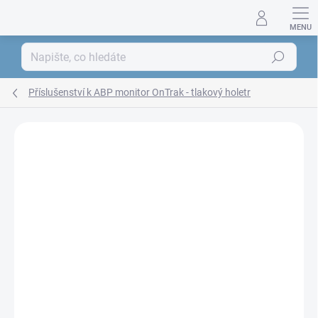
Přejít
na
obsah
Hledat
Příslušenství k ABP monitor OnTrak - tlakový holetr
ZNAČKA:
SPACELABS HEALTHCARE