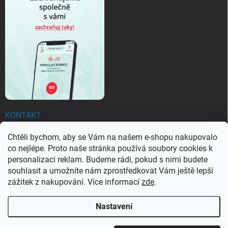
KONTAKT
Chtěli bychom, aby se Vám na našem e-shopu nakupovalo
objednavky
@
ezachranar.cz
co nejlépe. Proto naše stránka používá soubory cookies k
+420 601 155 100
personalizaci reklam. Budeme rádi, pokud s nimi budete
souhlasit a umožníte nám zprostředkovat Vám ještě lepší
+420 601 155 100
zážitek z nakupování. Více informací
zde
.
Nastavení
Copyright 2026
Ezachranar
. Všechna práva vyhrazena.
Upravit nastavení