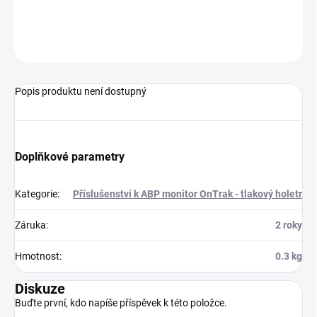
Tlaková manžeta pro ABP monitor OnTrak.
ZEPTAT SE
Popis produktu není dostupný
Doplňkové parametry
Kategorie
:
Příslušenství k ABP monitor OnTrak - tlakový holetr
Záruka
:
2 roky
Hmotnost
:
0.3 kg
Diskuze
Buďte první, kdo napíše příspěvek k této položce.