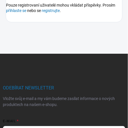
Pouze registrovaní uživatelé mohou vkládat příspěvky. Prosím
přihlaste se
nebo se
registrujte
.
Z
á
p
a
t
í
ODEBÍRAT NEWSLETTER
Vložte svůj e-mail a my vám budeme zasílat informace o nových
produktech na našem e-shopu.
E-MAIL