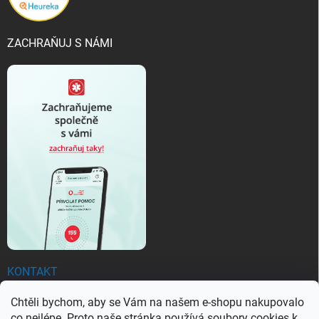
ZACHRAŇUJ S NÁMI
KONTAKT
Chtěli bychom, aby se Vám na našem e-shopu nakupovalo
objednavky
@
ezachranar.cz
co nejlépe. Proto naše stránka používá soubory cookies k