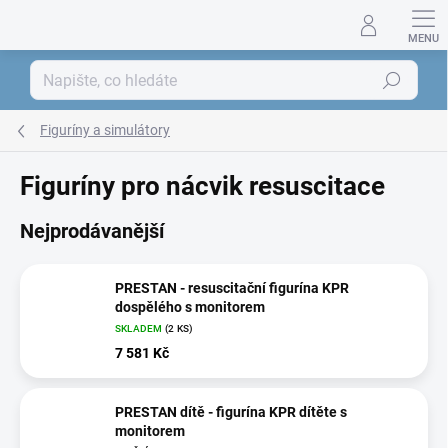
Přejít
na
obsah
Hledat
Figuríny a simulátory
Figuríny pro nácvik resuscitace
Nejprodávanější
PRESTAN - resuscitační figurína KPR
dospělého s monitorem
SKLADEM
(2 KS)
7 581 Kč
PRESTAN dítě - figurína KPR dítěte s
monitorem