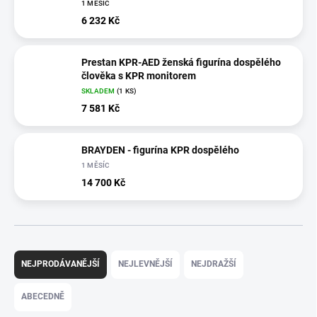
1 MĚSÍC
6 232 Kč
Prestan KPR-AED ženská figurína dospělého
člověka s KPR monitorem
SKLADEM
(1 KS)
7 581 Kč
BRAYDEN - figurína KPR dospělého
1 MĚSÍC
14 700 Kč
Ř
a
NEJPRODÁVANĚJŠÍ
NEJLEVNĚJŠÍ
NEJDRAŽŠÍ
z
e
ABECEDNĚ
n