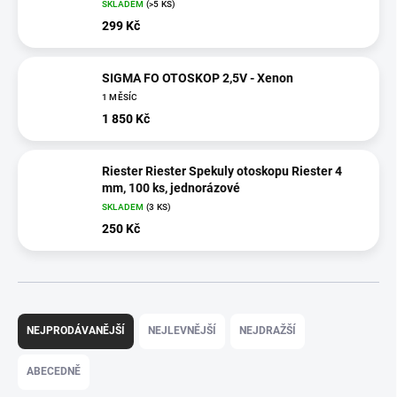
SKLADEM
(>5 KS)
299 Kč
SIGMA FO OTOSKOP 2,5V - Xenon
1 MĚSÍC
1 850 Kč
Riester Riester Spekuly otoskopu Riester 4
mm, 100 ks, jednorázové
SKLADEM
(3 KS)
250 Kč
Ř
a
NEJPRODÁVANĚJŠÍ
NEJLEVNĚJŠÍ
NEJDRAŽŠÍ
z
e
ABECEDNĚ
n