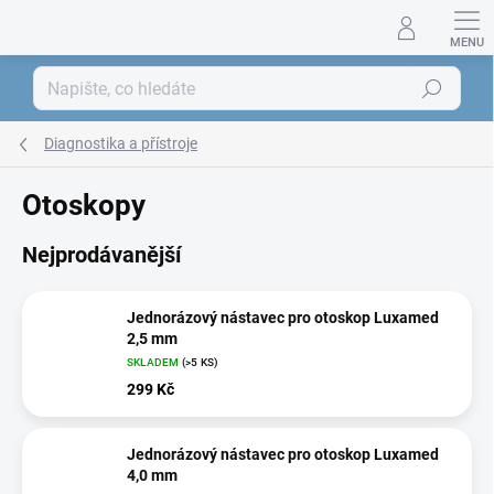
Přejít
na
obsah
Hledat
Diagnostika a přístroje
Otoskopy
Nejprodávanější
Jednorázový nástavec pro otoskop Luxamed
2,5 mm
SKLADEM
(>5 KS)
299 Kč
Jednorázový nástavec pro otoskop Luxamed
4,0 mm