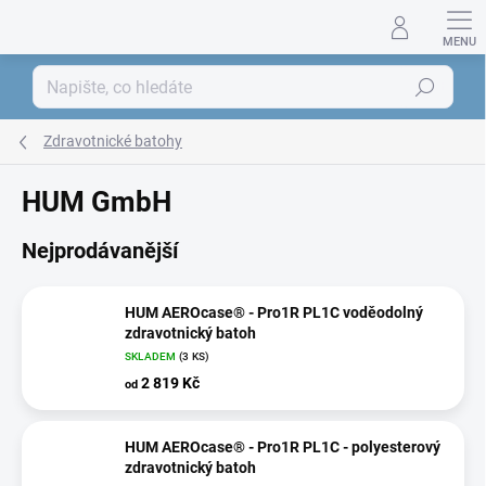
Přejít
na
obsah
Hledat
Zdravotnické batohy
HUM GmbH
Nejprodávanější
HUM AEROcase® - Pro1R PL1C voděodolný
zdravotnický batoh
SKLADEM
(3 KS)
2 819 Kč
od
HUM AEROcase® - Pro1R PL1C - polyesterový
zdravotnický batoh