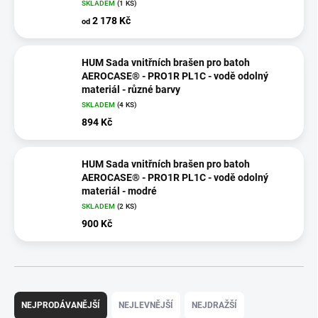
SKLADEM
(1 KS)
2 178 Kč
od
HUM Sada vnitřních brašen pro batoh
AEROCASE® - PRO1R PL1C - vodě odolný
materiál - různé barvy
SKLADEM
(4 KS)
894 Kč
HUM Sada vnitřních brašen pro batoh
AEROCASE® - PRO1R PL1C - vodě odolný
materiál - modré
SKLADEM
(2 KS)
900 Kč
Ř
a
NEJPRODÁVANĚJŠÍ
NEJLEVNĚJŠÍ
NEJDRAŽŠÍ