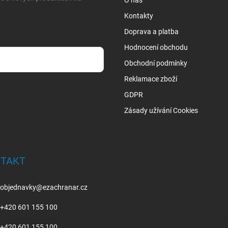
O nás
Kontakty
Doprava a platba
Hodnocení obchodu
Obchodní podmínky
Reklamace zboží
sobních údajů
GDPR
Zásady užívání Cookies
TAKT
objednavky
@
ezachranar.cz
+420 601 155 100
+420 601 155 100