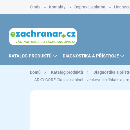
Přejít
O nás
Kontakty
Doprava a platba
Hodnoce
na
obsah
KATALOG PRODUKTŮ
DIAGNOSTIKA A PŘÍSTROJE
Domů
Katalog produktů
Diagnostika a přístr
ARKY CORE Classic cabinet - venkovní skříňka s al
ZNAČKA:
ARKY