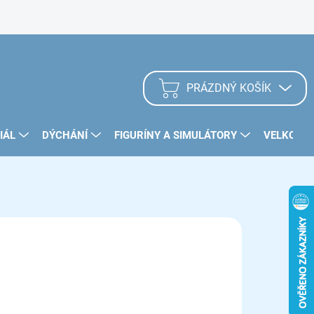
Zásady užívání Cookies
PRÁZDNÝ KOŠÍK
NÁKUPNÍ
KOŠÍK
IÁL
DÝCHÁNÍ
FIGURÍNY A SIMULÁTORY
VELKOOB