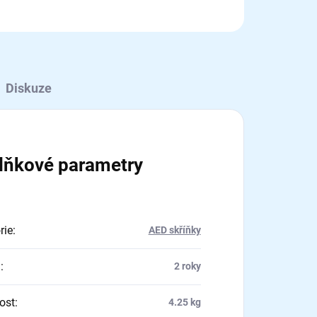
Diskuze
lňkové parametry
rie
:
AED skříňky
a
:
2 roky
ost
:
4.25 kg