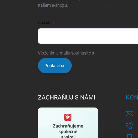
našem e-shopu.
E-MAIL
Vložením e-mailu souhlasíte s
podmínkami ochrany o
Přihlásit se
ZACHRAŇUJ S NÁMI
KON