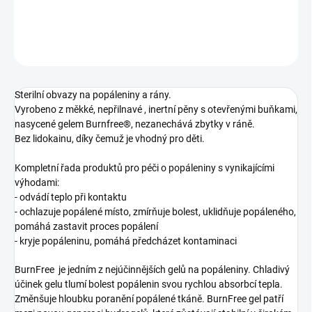
DETAILNÍ INFORMACE
ZEPTAT SE
Sterilní obvazy na popáleniny a rány.
Vyrobeno z měkké, nepřilnavé , inertní pěny s otevřenými buňkami,
nasycené gelem Burnfree®, nezanechává zbytky v ráně.
Bez lidokainu, díky čemuž je vhodný pro děti.
Kompletní řada produktů pro péči o popáleniny s vynikajícími
výhodami:
- odvádí teplo při kontaktu
- ochlazuje popálené místo, zmírňuje bolest, uklidňuje popáleného,
pomáhá zastavit proces popálení
- kryje popáleninu, pomáhá předcházet kontaminaci
BurnFree je jedním z nejúčinnějších gelů na popáleniny. Chladivý
účinek gelu tlumí bolest popálenin svou rychlou absorbcí tepla.
Změnšuje hloubku poranění popálené tkáně. BurnFree gel patří