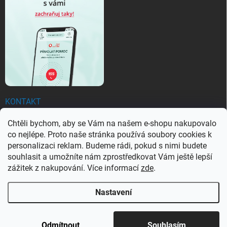
KONTAKT
Chtěli bychom, aby se Vám na našem e-shopu nakupovalo
objednavky
@
ezachranar.cz
co nejlépe. Proto naše stránka používá soubory cookies k
+420 601 155 100
personalizaci reklam. Budeme rádi, pokud s nimi budete
souhlasit a umožníte nám zprostředkovat Vám ještě lepší
+420 601 155 100
zážitek z nakupování. Více informací
zde
.
Nastavení
Copyright 2026
Ezachranar
. Všechna práva vyhrazena.
Upravit nastavení
cookies
Odmítnout
Souhlasím