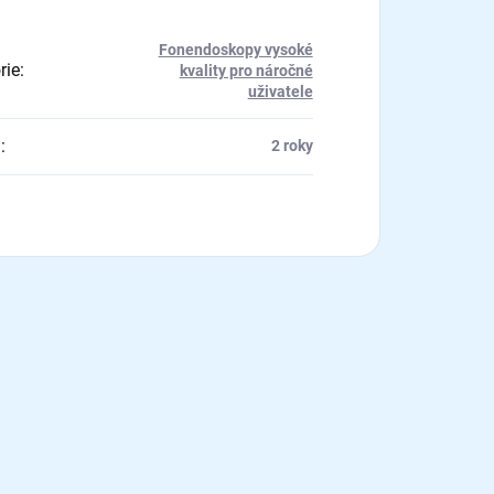
Fonendoskopy vysoké
rie
:
kvality pro náročné
uživatele
a
:
2 roky