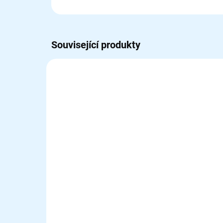
Související produkty
EM13.018
SKLADEM
(2 KS)
Rescue emergency
backpack, polyester -
lehký záchranářský batoh