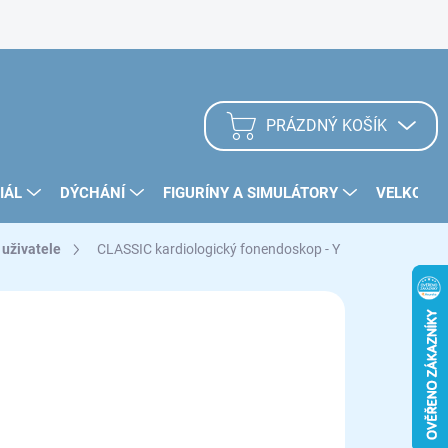
Zásady užívání Cookies
PRÁZDNÝ KOŠÍK
NÁKUPNÍ
KOŠÍK
IÁL
DÝCHÁNÍ
FIGURÍNY A SIMULÁTORY
VELKOOB
 uživatele
CLASSIC kardiologický fonendoskop - Y