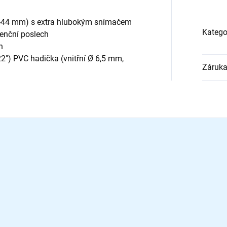
33-44 mm) s extra hlubokým snímačem
Katego
venční poslech
h
22") PVC hadička (vnitřní Ø 6,5 mm,
Záruk