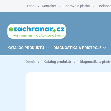
Přejít
O nás
Kontakty
Doprava a platba
Hodnoce
na
obsah
KATALOG PRODUKTŮ
DIAGNOSTIKA A PŘÍSTROJE
Domů
Katalog produktů
Diagnostika a přístr
ZNAČKA:
GIMA