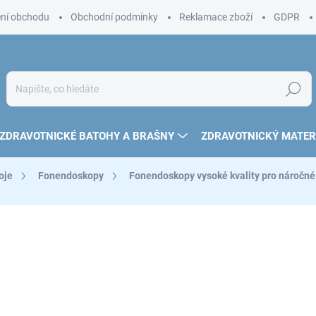
ní obchodu
Obchodní podmínky
Reklamace zboží
GDPR
Hledat
ZDRAVOTNICKÉ BATOHY A BRAŠNY
ZDRAVOTNICKÝ MATER
oje
Fonendoskopy
Fonendoskopy vysoké kvality pro náročné
847 Kč
700 Kč bez DPH
Měrná
ZVOLTE VARIANTU
cena: