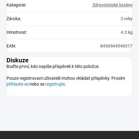
Kategorie
:
Zdravotnické brašny
Záruka
:
2 roky
Hmotnost
:
4.2 kg
EAN
:
8436564540317
Diskuze
Buďte první, kdo napíše příspěvek k této položce.
Pouze registrovaní uživatelé mohou vkládat příspěvky. Prosím
přihlaste se
nebo se
registrujte
.
Z