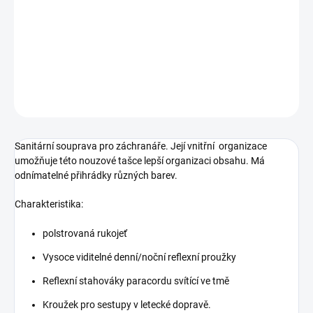
Sanitární souprava pro záchranáře. Její vnitřní organizace
umožňuje této nouzové tašce lepší organizaci obsahu. Má
odnímatelné přihrádky různých barev.
DETAILNÍ INFORMACE
ZEPTAT SE
Sanitární souprava pro záchranáře. Její vnitřní organizace
umožňuje této nouzové tašce lepší organizaci obsahu. Má
odnímatelné přihrádky různých barev.
Charakteristika:
polstrovaná rukojeť
Vysoce viditelné denní/noční reflexní proužky
Reflexní stahováky paracordu svítící ve tmě
Kroužek pro sestupy v letecké dopravě.