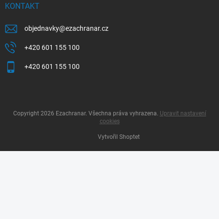
KONTAKT
objednavky
@
ezachranar.cz
+420 601 155 100
+420 601 155 100
Copyright 2026
Ezachranar
. Všechna práva vyhrazena.
Upravit nastavení
cookies
Vytvořil Shoptet