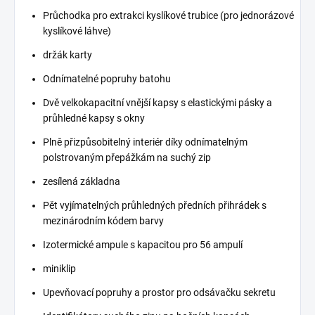
Průchodka pro extrakci kyslíkové trubice (pro jednorázové
kyslíkové láhve)
držák karty
Odnímatelné popruhy batohu
Dvě velkokapacitní vnější kapsy s elastickými pásky a
průhledné kapsy s okny
Plně přizpůsobitelný interiér díky odnímatelným
polstrovaným přepážkám na suchý zip
zesílená základna
Pět vyjímatelných průhledných předních přihrádek s
mezinárodním kódem barvy
Izotermické ampule s kapacitou pro 56 ampulí
miniklip
Upevňovací popruhy a prostor pro odsávačku sekretu