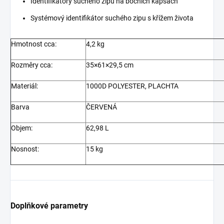
Identifikátory suchého zipu na bočních kapsách
Systémový identifikátor suchého zipu s křížem života
Hmotnost cca:
4,2 kg
Rozměry cca:
35×61×29,5 cm
Materiál:
1000D POLYESTER, PLACHTA
Barva
ČERVENÁ
Objem:
62,98 L
Nosnost:
15 kg
Doplňkové parametry