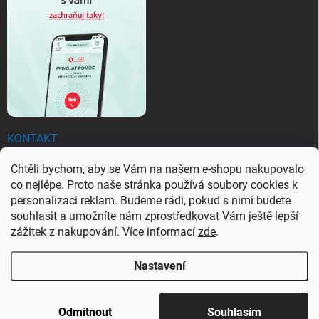
KONTAKT
Chtěli bychom, aby se Vám na našem e-shopu nakupovalo
objednavky
@
ezachranar.cz
co nejlépe. Proto naše stránka používá soubory cookies k
+420 601 155 100
personalizaci reklam. Budeme rádi, pokud s nimi budete
souhlasit a umožníte nám zprostředkovat Vám ještě lepší
+420 601 155 100
zážitek z nakupování. Více informací
zde
.
Nastavení
Copyright 2026
Ezachranar
. Všechna práva vyhrazena.
Upravit nastavení
cookies
Odmítnout
Souhlasím