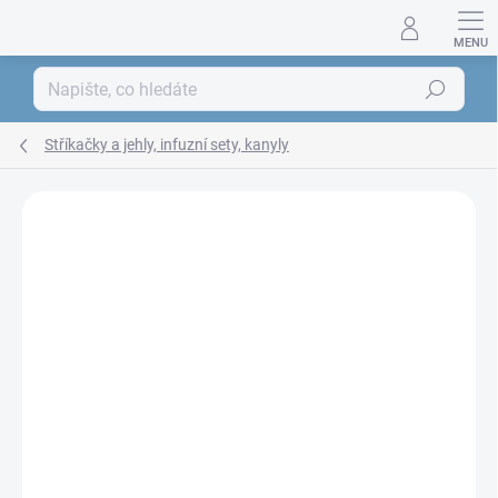
Přejít
na
obsah
Hledat
Stříkačky a jehly, infuzní sety, kanyly
ZNAČKA:
MAPO MEDICAL