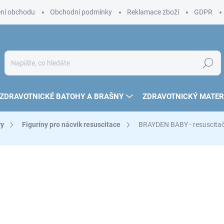
ní obchodu
Obchodní podmínky
Reklamace zboží
GDPR
Hledat
ZDRAVOTNICKÉ BATOHY A BRAŠNY
ZDRAVOTNICKÝ MATER
ry
Figuríny pro nácvik resuscitace
BRAYDEN BABY - resuscitačn
32 906 Kč
27 195 Kč bez DPH
Měrná
32 906 Kč / 1 ks
cena:
1 MĚSÍC