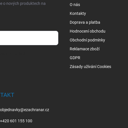
ce o nových produktech na
O nás
Kontakty
Doprava a platba
Hodnocení obchodu
Obchodní podmínky
Reklamace zboží
sobních údajů
GDPR
Zásady užívání Cookies
TAKT
objednavky
@
ezachranar.cz
+420 601 155 100