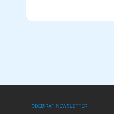
Z
á
p
a
ODEBÍRAT NEWSLETTER
t