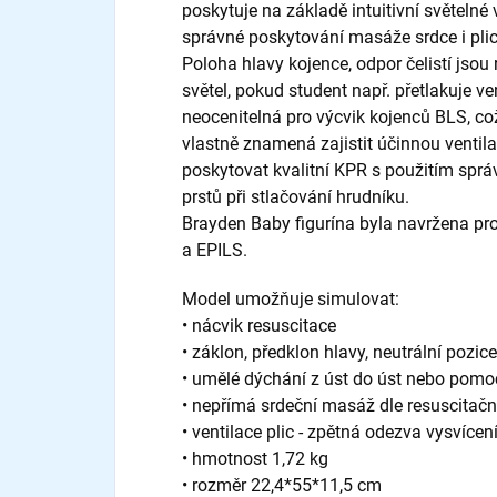
poskytuje na základě intuitivní světeln
správné poskytování masáže srdce i plicn
Poloha hlavy kojence, odpor čelistí jsou 
světel, pokud student např. přetlakuje ve
neocenitelná pro výcvik kojenců BLS, což
vlastně znamená zajistit účinnou ventil
poskytovat kvalitní KPR s použitím spr
prstů při stlačování hrudníku.
Brayden Baby figurína byla navržena pro
a EPILS.
Model umožňuje simulovat:
• nácvik resuscitace
• záklon, předklon hlavy, neutrální pozic
• umělé dýchání z úst do úst nebo pomo
• nepřímá srdeční masáž dle resuscitačn
• ventilace plic - zpětná odezva vysvíce
• hmotnost 1,72 kg
• rozměr 22,4*55*11,5 cm