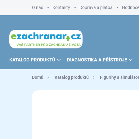
Přejít
O nás
Kontakty
Doprava a platba
Hodnoce
na
obsah
KATALOG PRODUKTŮ
DIAGNOSTIKA A PŘÍSTROJE
Domů
Katalog produktů
Figuríny a simuláto
ZNAČKA:
INNOSONIAN