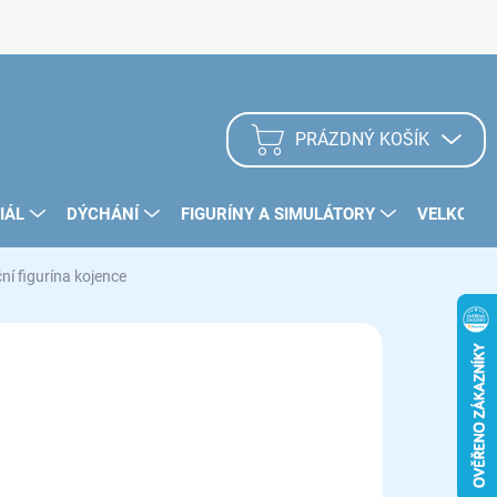
Zásady užívání Cookies
PRÁZDNÝ KOŠÍK
NÁKUPNÍ
KOŠÍK
IÁL
DÝCHÁNÍ
FIGURÍNY A SIMULÁTORY
VELKOOB
í figurína kojence