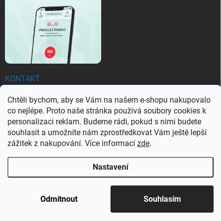
KONTAKT
Chtěli bychom, aby se Vám na našem e-shopu nakupovalo
objednavky
@
ezachranar.cz
co nejlépe. Proto naše stránka používá soubory cookies k
+420 601 155 100
personalizaci reklam. Budeme rádi, pokud s nimi budete
souhlasit a umožníte nám zprostředkovat Vám ještě lepší
+420 601 155 100
zážitek z nakupování. Více informací
zde
.
Nastavení
Copyright 2026
Ezachranar
. Všechna práva vyhrazena.
Upravit nastavení
cookies
Odmítnout
Souhlasím
Vytvořil Shoptet