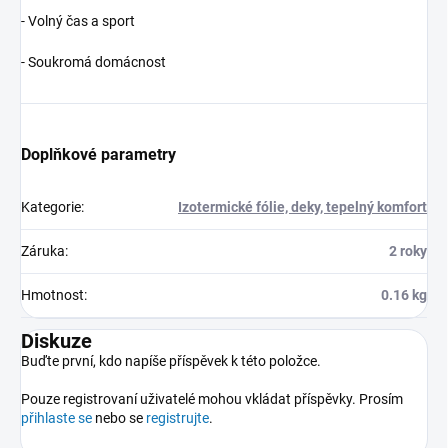
- Volný čas a sport
- Soukromá domácnost
Doplňkové parametry
Kategorie
:
Izotermické fólie, deky, tepelný komfort
Záruka
:
2 roky
Hmotnost
:
0.16 kg
Diskuze
Buďte první, kdo napíše příspěvek k této položce.
Pouze registrovaní uživatelé mohou vkládat příspěvky. Prosím
přihlaste se
nebo se
registrujte
.