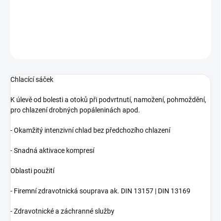
výrobce DAHLHAUSSEN.
DETAILNÍ INFORMACE
ZEPTAT SE
Chlacící sáček
K úlevě od bolesti a otoků při podvrtnutí, namožení, pohmoždění,
pro chlazení drobných popáleninách apod.
- Okamžitý intenzivní chlad bez předchozího chlazení
- Snadná aktivace kompresí
Oblasti použití
- Firemní zdravotnická souprava ak. DIN 13157 | DIN 13169
- Zdravotnické a záchranné služby