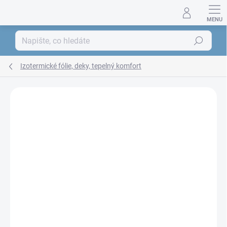
Přejít
na
obsah
Hledat
Izotermické fólie, deky, tepelný komfort
ZNAČKA:
HUM GMBH