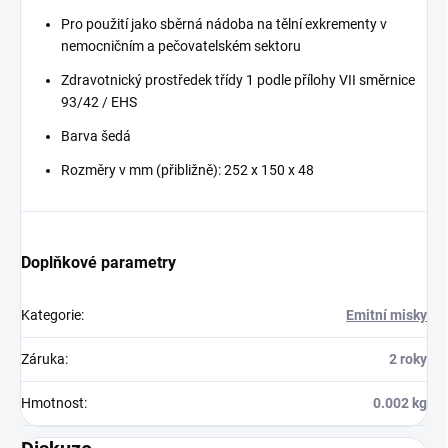
Pro použití jako sběrná nádoba na tělní exkrementy v
nemocničním a pečovatelském sektoru
Zdravotnický prostředek třídy 1 podle přílohy VII směrnice
93/42 / EHS
Barva šedá
Rozměry v mm (přibližně): 252 x 150 x 48
Doplňkové parametry
Kategorie
:
Emitní misky
Záruka
:
2 roky
Hmotnost
:
0.002 kg