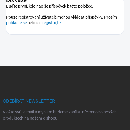
Diskuze
Buďte první, kdo napíše příspěvek k této položce.
Pouze registrovaní uživatelé mohou vkládat příspěvky. Prosím
přihlaste se
nebo se
registrujte
.
Z
á
p
a
t
í
ODEBÍRAT NEWSLETTER
Vložte svůj e-mail a my vám budeme zasílat informace o nových
produktech na našem e-shopu.