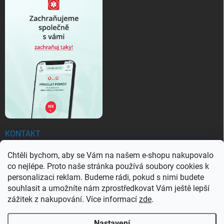
KONTAKT
Chtěli bychom, aby se Vám na našem e-shopu nakupovalo
objednavky
@
ezachranar.cz
co nejlépe. Proto naše stránka používá soubory cookies k
+420 601 155 100
personalizaci reklam. Budeme rádi, pokud s nimi budete
souhlasit a umožníte nám zprostředkovat Vám ještě lepší
+420 601 155 100
zážitek z nakupování. Více informací
zde
.
Nastavení