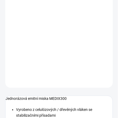
Jednorázová emitní miska MEDIX300
Vyrobeno z celulózových / dřevěných vláken se
stabilizačními přísadami
Pro použití jako sběrná nádoba na tělní exkrementy v
nemocničním a pečovatelském sektoru
Zdravotnický prostředek třídy 1 podle přílohy VII směrnice
93/42 / EHS
Barva šedá
Rozměry v mm (přibližně): 252 x 150 x 48
DETAILNÍ INFORMACE
ZEPTAT SE
Jednorázová emitní miska MEDIX300
Vyrobeno z celulózových / dřevěných vláken se
stabilizačními přísadami