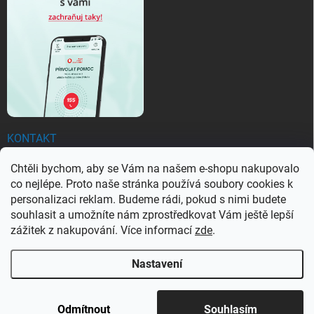
KONTAKT
Chtěli bychom, aby se Vám na našem e-shopu nakupovalo
objednavky
@
ezachranar.cz
co nejlépe. Proto naše stránka používá soubory cookies k
+420 601 155 100
personalizaci reklam. Budeme rádi, pokud s nimi budete
souhlasit a umožníte nám zprostředkovat Vám ještě lepší
+420 601 155 100
zážitek z nakupování. Více informací
zde
.
Nastavení
Copyright 2026
Ezachranar
. Všechna práva vyhrazena.
Upravit nastavení
cookies
Odmítnout
Souhlasím