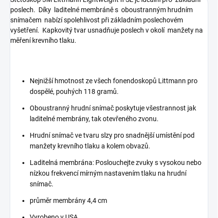
poslech. Díky laditelné membráně s oboustranným hrudním
snímačem nabízí spolehlivost při základním poslechovém
vyšetření. Kapkovitý tvar usnadňuje poslech v okolí manžety na
měření krevního tlaku.
Nejnižší hmotnost ze všech fonendoskopů Littmann pro
dospělé, pouhých 118 gramů.
Oboustranný hrudní snímač poskytuje všestrannost jak
laditelné membrány, tak otevřeného zvonu.
Hrudní snímač ve tvaru slzy pro snadnější umístění pod
manžety krevního tlaku a kolem obvazů.
Laditelná membrána: Poslouchejte zvuky s vysokou nebo
nízkou frekvencí mírným nastavením tlaku na hrudní
snímač.
průměr membrány 4,4 cm
Vyrobeno v USA