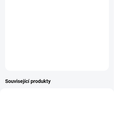
Stetoskop 3M Littmann Lightweight II SE je ideální pro základní
poslech. Díky laditelné membráně s oboustranným hrudním
snímačem nabízí spolehlivost při základním poslechovém
vyšetření. Kapkovitý tvar usnadňuje poslech v okolí manžety na
měření krevního tlaku.
DETAILNÍ INFORMACE
ZEPTAT SE
Související produkty
AKCE
AKCE