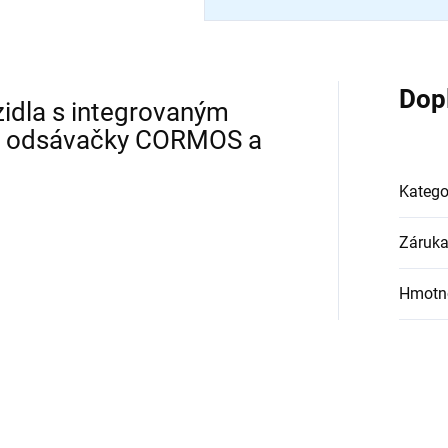
Dop
zidla s integrovaným
o odsávačky CORMOS a
Katego
Záruk
Hmotn