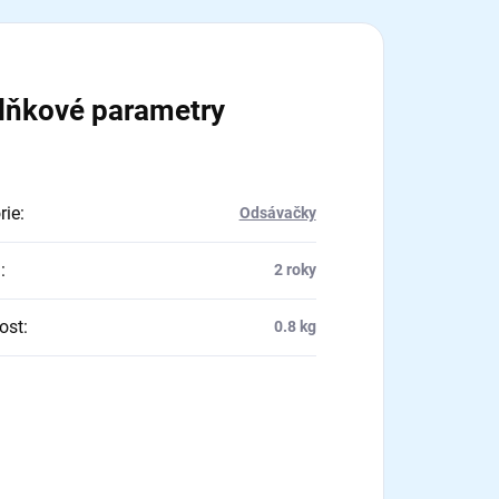
lňkové parametry
rie
:
Odsávačky
a
:
2 roky
ost
:
0.8 kg