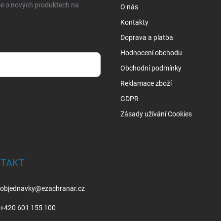
ce o nových produktech na
O nás
Kontakty
Doprava a platba
Hodnocení obchodu
Obchodní podmínky
Reklamace zboží
sobních údajů
GDPR
Zásady užívání Cookies
TAKT
objednavky
@
ezachranar.cz
+420 601 155 100