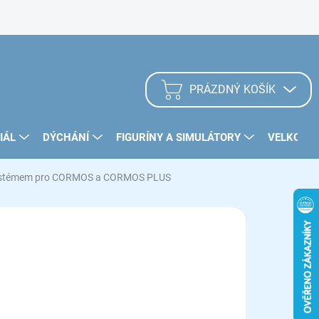
Zásady užívání Cookies
PRÁZDNÝ KOŠÍK
NÁKUPNÍ
KOŠÍK
IÁL
DÝCHÁNÍ
FIGURÍNY A SIMULÁTORY
VELKOOB
m systémem pro CORMOS a CORMOS PLUS