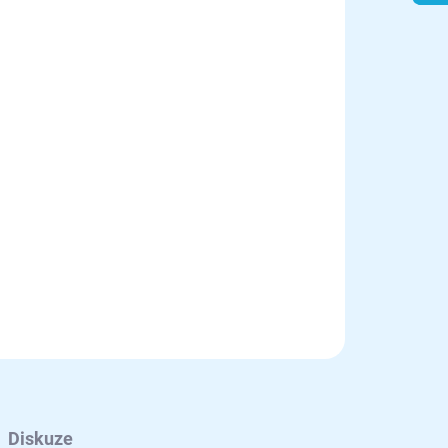
Přidat do košíku
la s integrovaným nabíjecím systémem pro
MOS PLUS.
m
Diskuze