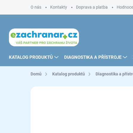
Přejít
O nás
Kontakty
Doprava a platba
Hodnoce
na
obsah
KATALOG PRODUKTŮ
DIAGNOSTIKA A PŘÍSTROJE
Domů
Katalog produktů
Diagnostika a přístr
ZNAČKA:
ME.BER. SRL