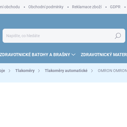
ní obchodu
Obchodní podmínky
Reklamace zboží
GDPR
Hledat
ZDRAVOTNICKÉ BATOHY A BRAŠNY
ZDRAVOTNICKÝ MATER
oje
Tlakoměry
Tlakoměry automatické
OMRON OMRON T
2 050 Kč
1 830 Kč bez DPH
Měrná
SKLADEM
(3 KS)
cena:
MOŽNOSTI DORUČENÍ