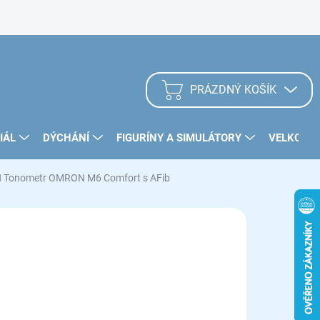
Zásady užívání Cookies
PRÁZDNÝ KOŠÍK
NÁKUPNÍ
KOŠÍK
IÁL
DÝCHÁNÍ
FIGURÍNY A SIMULÁTORY
VELKOOB
onometr OMRON M6 Comfort s AFib