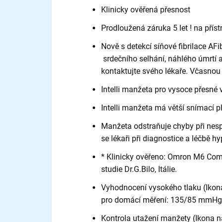
Klinicky ověřená přesnost
Prodloužená záruka 5 let ! na přís
Nově s detekcí síňové fibrilace AFi
srdečního selhání, náhlého úmrtí 
kontaktujte svého lékaře. Včasnou
Intelli manžeta pro vysoce přesné 
Intelli manžeta má větší snímací p
Manžeta odstraňuje chyby při nes
se lékaři při diagnostice a léčbě
* Klinicky ověřeno: Omron M6 Com
studie Dr.G.Bilo, Itálie.
Vyhodnocení vysokého tlaku (Ikona 
pro domácí měření: 135/85 mmHg
Kontrola utažení manžety (Ikona n