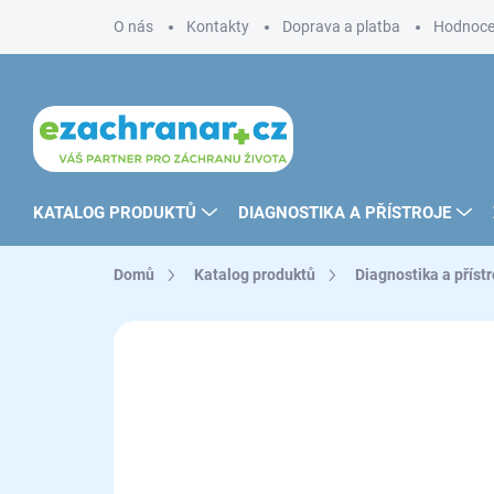
Přejít
O nás
Kontakty
Doprava a platba
Hodnoce
na
obsah
KATALOG PRODUKTŮ
DIAGNOSTIKA A PŘÍSTROJE
Domů
Katalog produktů
Diagnostika a přístr
ZNAČKA:
OMRON