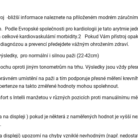
troj -bližší informace naleznete na přiloženém modrém záručním 
b. Podle Evropské společnosti pro kardiologii je tato arytmie je
a celkové kardiovaskulární morbidity.2 Pokud Vám přístroj opako
 diagnózou a prevencí předejdete vážným ohrožením zdraví.
výsledky, pro normální i silnou paži (22-42cm)
lochu oproti jiným tonometrům na trhu. Výsledky jsou vždy přes
právném umístění na paži a tím podporuje přesné měření krevní
 hypertenze na takto změřené hodnoty mohou spolehnout.
fort s Intelli manžetou v různých pozicích proti manuálnímu m
na displeji ) pokud je některá z naměřených hodnot je vyšší ne
.
a displeji) upozorní na chyby vzniklé nevhodným (např. nedosta