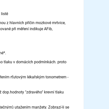
listě
dnou z hlavních příčin mozkové mrtvice,
vaně při měření indikuje AFib,
né*.
ho tlaku v domácích podmínkách. proto
ěřením rťutovým lékařským tonometrem -
ž dop.hodnoty "zdravého" krevní tlaku
tečným) utažením manžety. Zobrazí-li se