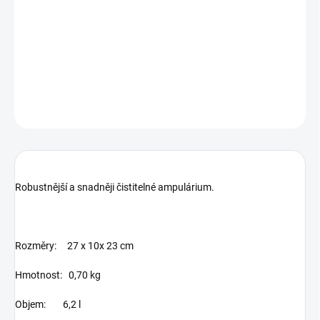
ampulí
Ampulárium PAX L nabízí prostor až pro 40 kusů 1-2 ml ampulí, 12
ks 5 ml ampulí, 10 ks 10 ml ampulí a 5 ks injekčních ampulí .
DETAILNÍ INFORMACE
ZEPTAT SE
Robustnější a snadněji čistitelné ampulárium.
Rozměry: 27 x 10x 23 cm
Hmotnost: 0,70 kg
Objem: 6,2 l