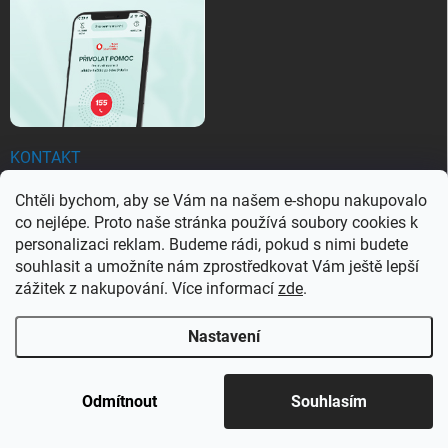
KONTAKT
Chtěli bychom, aby se Vám na našem e-shopu nakupovalo
objednavky
@
ezachranar.cz
co nejlépe. Proto naše stránka používá soubory cookies k
+420 601 155 100
personalizaci reklam. Budeme rádi, pokud s nimi budete
souhlasit a umožníte nám zprostředkovat Vám ještě lepší
+420 601 155 100
zážitek z nakupování. Více informací
zde
.
Nastavení
Copyright 2026
Ezachranar
. Všechna práva vyhrazena.
Upravit nastavení
cookies
Odmítnout
Souhlasím
Vytvořil Shoptet