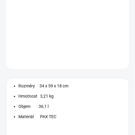
Důležitým faktorem při vývoji tohoto batohu PAX bylo zajistit, aby
každý popruh byl na správném místě.
Popruhy na zádech udrží batoh v pohodlí. Odnímatelnou
přepážku lze použít pro uložení vázacích prostředků, jištění lana a
dalšího materiálu.
DETAILNÍ INFORMACE
ZEPTAT SE
Rozměry 34 x 59 x 18 cm
Hmotnost 3,21 kg
Objem 36,1 l
Materiál PAX TEC