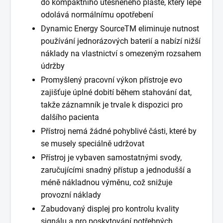
do kompaktního utěsněného pláště, který lépe
odolává normálnímu opotřebení
Dynamic Energy SourceTM eliminuje nutnost
používání jednorázových baterií a nabízí nižší
náklady na vlastnictví s omezeným rozsahem
údržby
Promyšlený pracovní výkon přístroje evo
zajišťuje úplné dobití během stahování dat,
takže záznamník je trvale k dispozici pro
dalšího pacienta
Přístroj nemá žádné pohyblivé části, které by
se musely speciálně udržovat
Přístroj je vybaven samostatnými svody,
zaručujícími snadný přístup a jednodušší a
méně nákladnou výměnu, což snižuje
provozní náklady
Zabudovaný displej pro kontrolu kvality
signálu a pro poskytování potřebných