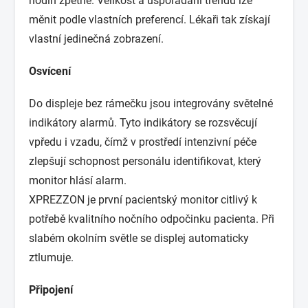
hodin zpětně. Velikost a uspořádání trendů lze
měnit podle vlastních preferencí. Lékaři tak získají
vlastní jedinečná zobrazení.
Osvícení
Do displeje bez rámečku jsou integrovány světelné
indikátory alarmů. Tyto indikátory se rozsvěcují
vpředu i vzadu, čímž v prostředí intenzivní péče
zlepšují schopnost personálu identifikovat, který
monitor hlásí alarm.
XPREZZON je první pacientský monitor citlivý k
potřebě kvalitního nočního odpočinku pacienta. Při
slabém okolním světle se displej automaticky
ztlumuje.
Připojení