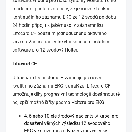
software, vhodné pro naše systémy Holterů. Tento
modulární přístup zaručuje, že je možné funkci
kontinuálního záznamu EKG ze 12 svodů po dobu
24 hodin připojit k jakémukoliv záznamníku
Lifecard CF použitím jednoduchého aktivního
závěsu Varios, pacientského kabelu a instalace
software pro 12 svodový Holter.
Lifecard CF
Ultrasharp technologie – zaručuje přenesení
kvalitního záznamu EKG k analýze. Lifecard CF
umožňuje díky progresivní technologii dosáhnout té
nejlepší možné šířky pásma Holteru pro EKG:
4, 6 nebo 10 elektrodový pacientský kabel pro
dosažení věrných výsledků 12 svodového
EKG ve srovnání s odvozenými výsledky