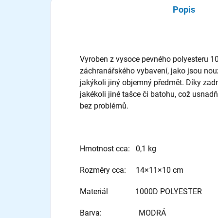
Popis
Vyroben z vysoce pevného polyesteru 1
záchranářského vybavení, jako jsou nouz
jakýkoli jiný objemný předmět. Díky zadn
jakékoli jiné tašce či batohu, což usnad
bez problémů.
Hmotnost cca: 0,1 kg
Rozměry cca: 14×11×10 cm
Materiál 1000D POLYESTER
Barva: MODRÁ