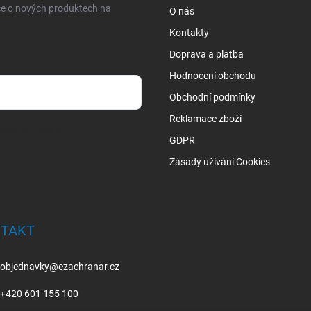
ce o nových produktech na
O nás
Kontakty
Doprava a platba
Hodnocení obchodu
Obchodní podmínky
Reklamace zboží
sobních údajů
GDPR
Zásady užívání Cookies
TAKT
objednavky
@
ezachranar.cz
+420 601 155 100