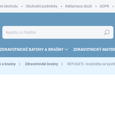
ní obchodu
Obchodní podmínky
Reklamace zboží
GDPR
Hledat
ZDRAVOTNICKÉ BATOHY A BRAŠNY
ZDRAVOTNICKÝ MATER
y a brašny
Zdravotnické brašny
REFUGE’S - brašnička se sys
410 Kč
339 Kč bez DPH
Měrná
410 Kč / 1 ks
cena:
SKLADEM
(2 KS)