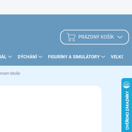
Zásady užívání Cookies
PRÁZDNÝ KOŠÍK
NÁKUPNÍ
KOŠÍK
IÁL
DÝCHÁNÍ
FIGURÍNY A SIMULÁTORY
VELKOOB
témem Molle