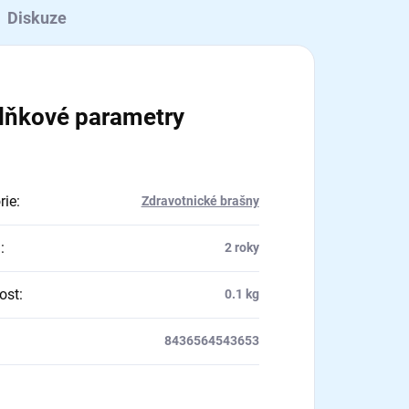
Diskuze
lňkové parametry
rie
:
Zdravotnické brašny
a
:
2 roky
ost
:
0.1 kg
8436564543653