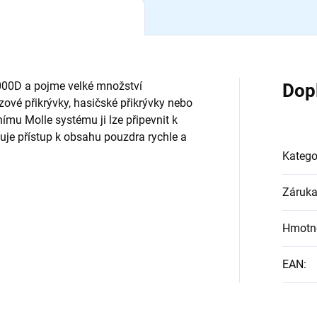
000D a pojme velké množství
Dop
ové přikrývky, hasičské přikrývky nebo
ímu Molle systému ji lze připevnit k
ňuje přístup k obsahu pouzdra rychle a
Katego
Záruk
Hmotn
EAN
: