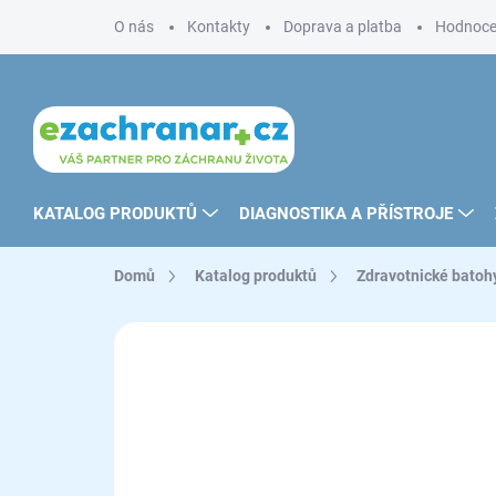
Přejít
O nás
Kontakty
Doprava a platba
Hodnoce
na
obsah
KATALOG PRODUKTŮ
DIAGNOSTIKA A PŘÍSTROJE
Domů
Katalog produktů
Zdravotnické batoh
ZNAČKA:
ELITE BAGS