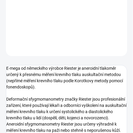
E-mega od německého výrobce Riester je aneroidní tlakoměr
určený k přesnému měření krevního tlaku auskultační metodou
(nepřímé měření krevního tlaku podle Korotkovy metody pomocí
fonendoskopů).
DETAILNÍ INFORMACE
ZEPTAT SE
E-mega od německého výrobce Riester je aneroidní tlakoměr
určený k přesnému měření krevního tlaku auskultační metodou
(nepřímé měření krevního tlaku podle Korotkovy metody pomocí
fonendoskopů).
Deformační sfygmomanometry značky Riester jsou profesionální
zařízení, které používají lékaři a odborníci vyškolení na auskultační
měření krevního tlaku k určení systolického a diastolického
krevního tlaku u lidí (dospělí, děti, kojenci a novorozenci).
Aneroidní sfygmomanometry Riester jsou určeny výhradně k
měření krevního tlaku na paži nebo stehně s neporušenou kůží.