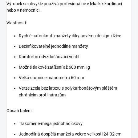
Výrobek se obvykle používá profesionálně v lékařské ordinaci
nebo v nemocnici.
Vlastnosti:
Rychlé nafouknutí manžety díky novému designu lžíce
Dezinfikovatelné jednodílné manžety
Komfortní odvzdušňovací ventil
Možné tlakové zatížení až 600 mmHg
Velká stupnice manometru 60 mm
Verze zcela bez latexu s polykarbonátovým pláštěm
chránícím proti nárazům
Obsah balení:
Tlakoměr e-mega jednohadičkový
Jednodílná dospělá manžeta velcro velikosti 24-32 cm