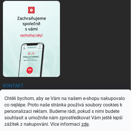
KONTAKT
Chtěli bychom, aby se Vám na našem e-shopu nakupovalo
objednavky
@
ezachranar.cz
co nejlépe. Proto naše stránka používá soubory cookies k
+420 601 155 100
personalizaci reklam. Budeme rádi, pokud s nimi budete
souhlasit a umožníte nám zprostředkovat Vám ještě lepší
+420 601 155 100
zážitek z nakupování. Více informací
zde
.