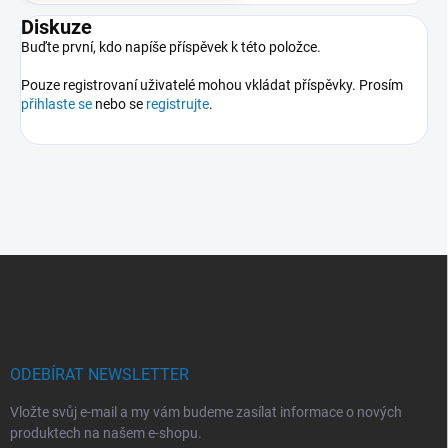
Diskuze
Buďte první, kdo napíše příspěvek k této položce.
Pouze registrovaní uživatelé mohou vkládat příspěvky. Prosím
přihlaste se
nebo se
registrujte
.
Z
á
p
a
t
í
ODEBÍRAT NEWSLETTER
Vložte svůj e-mail a my vám budeme zasílat informace o nových
produktech na našem e-shopu.