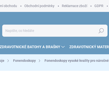
ní obchodu
Obchodní podmínky
Reklamace zboží
GDPR
Hledat
ZDRAVOTNICKÉ BATOHY A BRAŠNY
ZDRAVOTNICKÝ MATER
oje
Fonendoskopy
Fonendoskopy vysoké kvality pro náročné
1 177 Kč
973 Kč bez DPH
Měrná
ZVOLTE VARIANTU
cena: