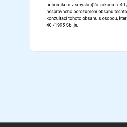
odborníkem v smyslu §2a zákona č. 40 /1
nesprávného porozumění obsahu těchto 
konzultaci tohoto obsahu s osobou, kte
40 /1995 Sb. je.
Z