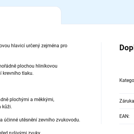
ovou hlavicí určený zejména pro
Dop
mořádně plochou hliníkovou
 krevního tlaku.
Katego
dně plochými a měkkými,
Záruk
 kůži.
EAN
:
 a účinné utěsnění zevního zvukovodu.
řed rušivými zvuky.