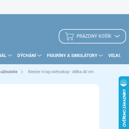
Zásady užívání Cookies
PRÁZDNÝ KOŠÍK
NÁKUPNÍ
KOŠÍK
IÁL
DÝCHÁNÍ
FIGURÍNY A SIMULÁTORY
VELKOOB
 uživatele
Riester ri-rap stetoskop - délka 40 cm