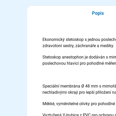
Popis
Ekonomický stetoskop s jednou poslech
zdravotoní sestry, záchranáře a mediky.
Stetoskop anestophon je dodáván s mi
poslechovou hlavicí pro pohodlné měření
Speciální membrána Ø 48 mm s mimořá
nechladivými okraji pro lepší přiložení na
Měkké, vyměnitelné olivky pro pohodlné
Vyztužená Y-trubice z PVC pro ochranu p