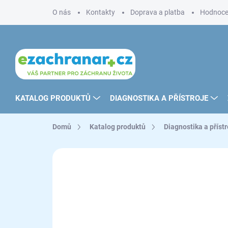
Přejít
O nás
Kontakty
Doprava a platba
Hodnoce
na
obsah
KATALOG PRODUKTŮ
DIAGNOSTIKA A PŘÍSTROJE
Domů
Katalog produktů
Diagnostika a přístr
ZNAČKA:
RIESTER