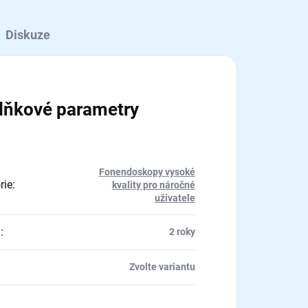
Diskuze
lňkové parametry
Fonendoskopy vysoké
rie
:
kvality pro náročné
uživatele
a
:
2 roky
Zvolte variantu