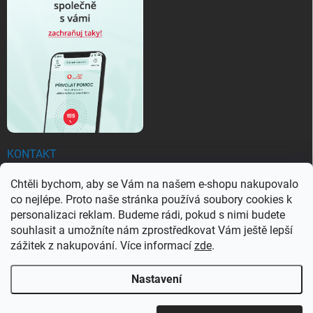
KONTAKT
Chtěli bychom, aby se Vám na našem e-shopu nakupovalo
objednavky
@
ezachranar.cz
co nejlépe. Proto naše stránka používá soubory cookies k
+420 601 155 100
personalizaci reklam. Budeme rádi, pokud s nimi budete
souhlasit a umožníte nám zprostředkovat Vám ještě lepší
+420 601 155 100
zážitek z nakupování. Více informací
zde
.
Nastavení
Copyright 2026
Ezachranar
. Všechna práva vyhrazena.
Upravit nastavení