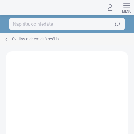
Přejít
na
obsah
Hledat
Svítilny a chemická světla
ZNAČKA:
MFH