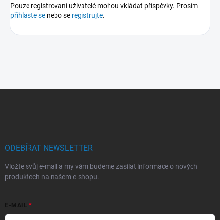
Pouze registrovaní uživatelé mohou vkládat příspěvky. Prosím
přihlaste se
nebo se
registrujte
.
Z
á
p
a
t
í
ODEBÍRAT NEWSLETTER
Vložte svůj e-mail a my vám budeme zasílat informace o nových
produktech na našem e-shopu.
E-MAIL