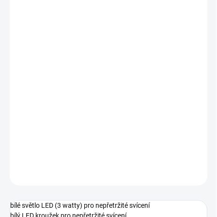
MOŽNOSTI
DORUČENÍ
−
+
Přidat do košíku
bílé světlo LED (3 watty) pro nepřetržité svícení
bílý LED kroužek pro nepřetržité svícení
červený LED kroužek pro blikající světlo
protiskluzové, robustní hliníkové provedení
pouzdro odolné proti stříkající vodě a
nylonové pouzdro na opasek
Napájení: 3D baterie (nejsou součástí dodávky)
Délka : cca 28 cm
DETAILNÍ INFORMACE
ZEPTAT SE
bílé světlo LED (3 watty) pro nepřetržité svícení
bílý LED kroužek pro nepřetržité svícení