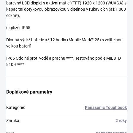
barevný LCD displej s aktivní maticí (TFT) 1920 x 1200 (WUXGA) s
kapacitní dotykovou obrazovkou viditelnou v rukavicích (až 1 000
cd/m²),
digitizér IP55
Dlouhá výdrž baterie až 12 hodin (Mobile Mark™ 25) s volitelnou
velkou baterií
IP65 Odolné proti vodě a prachu ****, Testováno podle MILSTD
810H ****
Doplňkové parametry
Kategorie
:
Panasonic Toughbook
Záruka
:
2 roky