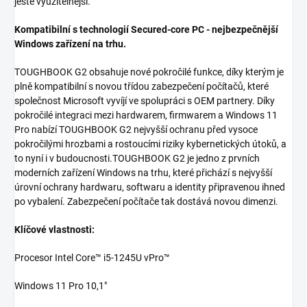
ještě využitelnější.
Kompatibilní s technologií Secured-core PC - nejbezpečnější
Windows zařízení na trhu.
TOUGHBOOK G2 obsahuje nové pokročilé funkce, díky kterým je
plně kompatibilní s novou třídou zabezpečení počítačů, které
společnost Microsoft vyvíjí ve spolupráci s OEM partnery. Díky
pokročilé integraci mezi hardwarem, firmwarem a Windows 11
Pro nabízí TOUGHBOOK G2 nejvyšší ochranu před vysoce
pokročilými hrozbami a rostoucími riziky kybernetických útoků, a
to nyní i v budoucnosti.TOUGHBOOK G2 je jedno z prvních
moderních zařízení Windows na trhu, které přichází s nejvyšší
úrovní ochrany hardwaru, softwaru a identity připravenou ihned
po vybalení. Zabezpečení počítače tak dostává novou dimenzi.
Klíčové vlastnosti:
Procesor Intel Core™ i5-1245U vPro™
Windows 11 Pro 10,1"