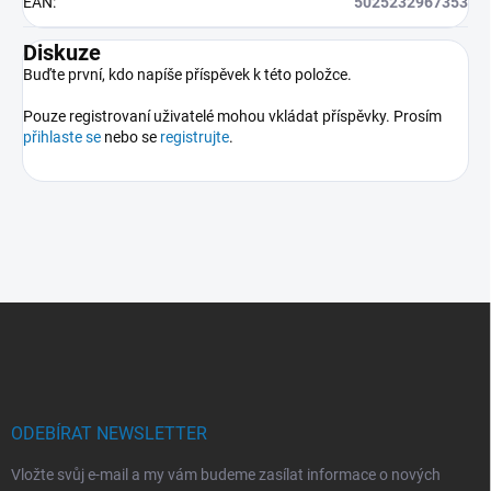
EAN
:
5025232967353
Diskuze
Buďte první, kdo napíše příspěvek k této položce.
Pouze registrovaní uživatelé mohou vkládat příspěvky. Prosím
přihlaste se
nebo se
registrujte
.
Z
á
p
a
t
í
ODEBÍRAT NEWSLETTER
Vložte svůj e-mail a my vám budeme zasílat informace o nových