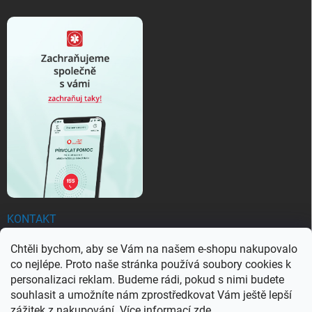
KONTAKT
Chtěli bychom, aby se Vám na našem e-shopu nakupovalo
objednavky
@
ezachranar.cz
co nejlépe. Proto naše stránka používá soubory cookies k
+420 601 155 100
personalizaci reklam. Budeme rádi, pokud s nimi budete
souhlasit a umožníte nám zprostředkovat Vám ještě lepší
+420 601 155 100
zážitek z nakupování. Více informací
zde
.