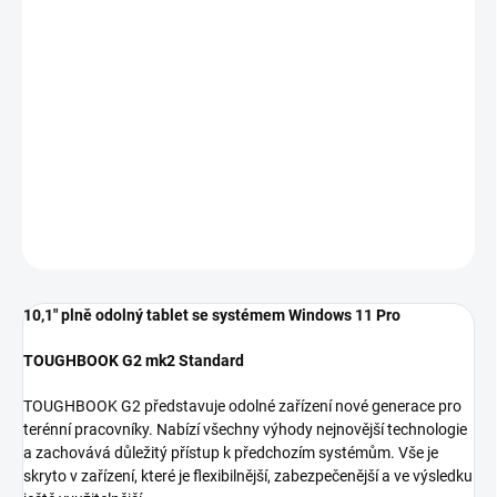
TOUGHBOOK G2 mk2 Standard
TOUGHBOOK G2 představuje odolné zařízení nové generace pro
terénní pracovníky. Nabízí všechny výhody nejnovější technologie
a zachovává důležitý přístup k předchozím systémům. Vše je
skryto v zařízení, které je flexibilnější, zabezpečenější a ve výsledku
ještě využitelnější.
DETAILNÍ INFORMACE
ZEPTAT SE
10,1" plně odolný tablet se systémem Windows 11 Pro
TOUGHBOOK G2 mk2 Standard
TOUGHBOOK G2 představuje odolné zařízení nové generace pro
terénní pracovníky. Nabízí všechny výhody nejnovější technologie
a zachovává důležitý přístup k předchozím systémům. Vše je
skryto v zařízení, které je flexibilnější, zabezpečenější a ve výsledku