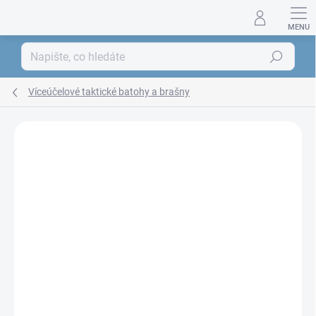
Přejít
na
obsah
Hledat
Víceúčelové taktické batohy a brašny
ZNAČKA:
MFH