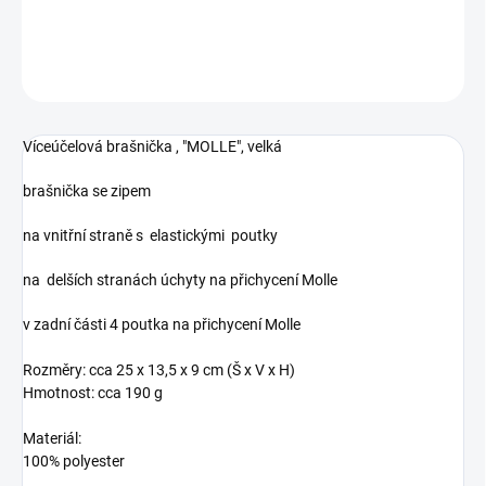
DETAILNÍ INFORMACE
ZEPTAT SE
Víceúčelová brašnička , "MOLLE", velká
brašnička se zipem
na vnitřní straně s elastickými poutky
na delších stranách úchyty na přichycení Molle
v zadní části 4 poutka na přichycení Molle
Rozměry: cca 25 x 13,5 x 9 cm (Š x V x H)
Hmotnost: cca 190 g
Materiál:
100% polyester