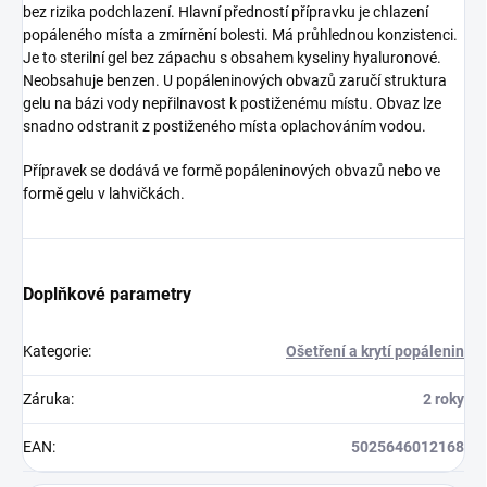
bez rizika podchlazení. Hlavní předností přípravku je chlazení
popáleného místa a zmírnění bolesti. Má průhlednou konzistenci.
Je to sterilní gel bez zápachu s obsahem kyseliny hyaluronové.
Neobsahuje benzen. U popáleninových obvazů zaručí struktura
gelu na bázi vody nepřilnavost k postiženému místu. Obvaz lze
snadno odstranit z postiženého místa oplachováním vodou.
Přípravek se dodává ve formě popáleninových obvazů nebo ve
formě gelu v lahvičkách.
Doplňkové parametry
Kategorie
:
Ošetření a krytí popálenin
Záruka
:
2 roky
EAN
:
5025646012168