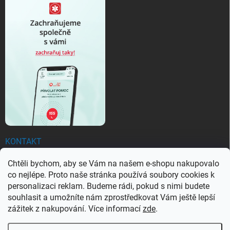
KONTAKT
Chtěli bychom, aby se Vám na našem e-shopu nakupovalo
objednavky
@
ezachranar.cz
co nejlépe. Proto naše stránka používá soubory cookies k
+420 601 155 100
personalizaci reklam. Budeme rádi, pokud s nimi budete
souhlasit a umožníte nám zprostředkovat Vám ještě lepší
+420 601 155 100
zážitek z nakupování. Více informací
zde
.