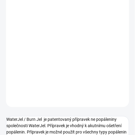
WaterJel / Burn Jel je patentovaný přípravek ne popáleniny
společnosti WaterJel. Přípravek je vhodný k akutnímu ošetření
popálenin. Přípravek je možné použít pro všechny typy popálenin
bez rizika podchlazení. Hlavní předností přípravku je chlazení
popáleného místa a zmírnění bolesti. Má průhlednou konzistenci.
Je to sterilní gel bez zápachu s obsahem kyseliny hyaluronové.
Neobsahuje benzen. U popáleninových obvazů zaručí struktura
gelu na bázi vody nepřilnavost k postiženému místu. Obvaz lze
snadno odstranit z postiženého místa oplachováním vodou.
Přípravek se dodává ve formě popáleninových obvazů nebo ve
formě gelu v lahvičkách.
DETAILNÍ INFORMACE
ZEPTAT SE
WaterJel / Burn Jel je patentovaný přípravek ne popáleniny
společnosti WaterJel. Přípravek je vhodný k akutnímu ošetření
popálenin. Přípravek je možné použít pro všechny typy popálenin