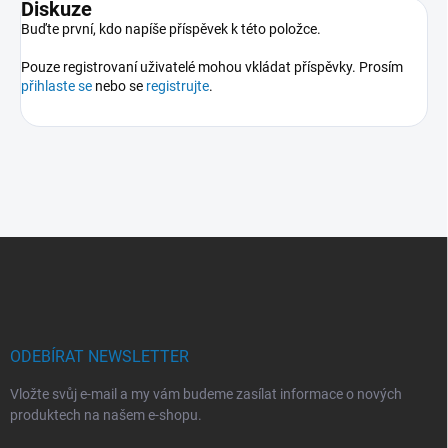
Diskuze
Buďte první, kdo napíše příspěvek k této položce.
Pouze registrovaní uživatelé mohou vkládat příspěvky. Prosím
přihlaste se
nebo se
registrujte
.
Z
á
p
a
t
í
ODEBÍRAT NEWSLETTER
Vložte svůj e-mail a my vám budeme zasílat informace o nových
produktech na našem e-shopu.