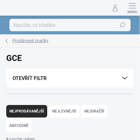
Přejít
na
obsah
Hledat
Prodávané značky
GCE
OTEVŘÍT FILTR
Ř
a
NEJPRODÁVANĚJŠÍ
NEJLEVNĚJŠÍ
NEJDRAŽŠÍ
z
e
ABECEDNĚ
n
í
6
položek celkem